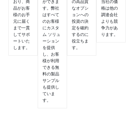
おり、商
ができま
の高品質
当社の価
品がお客
す。弊社
なオプシ
格は他の
様のお手
はすべて
ョンへの
調達会社
元に届く
のお客様
投資の決
よりも競
まで一貫
にカスタ
定を確約
争力があ
してサポ
ム ソリュ
するのに
ります。
ートいた
ーション
役立ちま
します。
を提供
す。
し、お客
様が利用
できる無
料の製品
サンプル
も提供し
ていま
す。