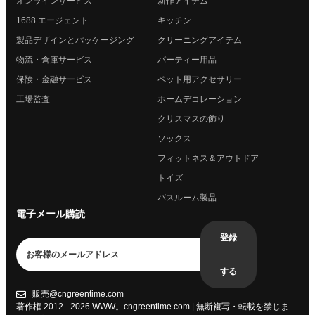
オンラインサービス
新作アイテム
1688 エージェント
キッチン
製品デザインとパッケージング
クリーニングアイテム
物流・倉庫サービス
パーティー用品
保険・金融サービス
ペット用アクセサリー
工場監査
ホームデコレーション
クリスマスの飾り
ソックス
フィットネス＆アウトドア
トイズ
バスルーム製品
電子メール購読
登録
する
販売@cngreentime.com
著作権 2012 - 2026
WWW。cngreentime.com
| 無断複写・転載を禁じま