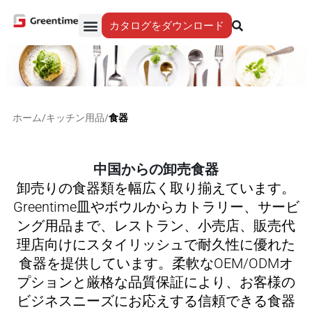
カタログをダウンロード
Yiwu エージェント
ショールーム
私たちのサービス
Why Greentime
事業紹介
お問い合わせ
ホーム
/
キッチン用品
/
食器
中国からの卸売食器
卸売りの食器類を幅広く取り揃えています。
Greentime皿やボウルからカトラリー、サービ
ング用品まで、レストラン、小売店、販売代
理店向けにスタイリッシュで耐久性に優れた
食器を提供しています。柔軟なOEM/ODMオ
プションと厳格な品質保証により、お客様の
ビジネスニーズにお応えする信頼できる食器