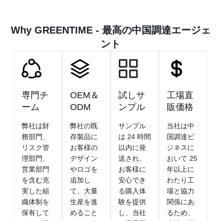
Why GREENTIME - 最高の中国調達エージェ
ント
専門チ
OEM＆
試しサ
工場直
ーム
ODM
ンプル
販価格
弊社は財
弊社の既
サンプル
当社は中
務部門、
存製品に
は 24 時間
国調達ビ
リスク管
お客様の
以内に発
ジネスに
理部門、
デザイン
送され、
おいて 25
営業部門
やロゴを
お客様に
年以上に
を含む充
追加し
安心でき
わたり工
実した組
て、大量
る購入体
場と協力
織体制を
生産を進
験を提供
関係にあ
保有して
めること
し、当社
るため、