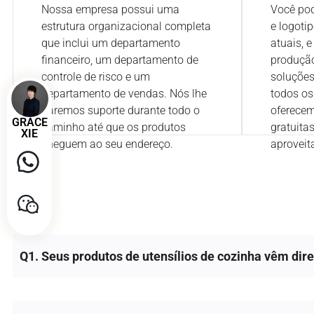
Nossa empresa possui uma
Você pod
estrutura organizacional completa
e logoti
que inclui um departamento
atuais, 
financeiro, um departamento de
produçã
controle de risco e um
soluções
departamento de vendas. Nós lhe
todos os
daremos suporte durante todo o
oferece
GRACE
caminho até que os produtos
gratuita
XIE
cheguem ao seu endereço.
aproveita
Q1. Seus produtos de utensílios de cozinha vêm dir