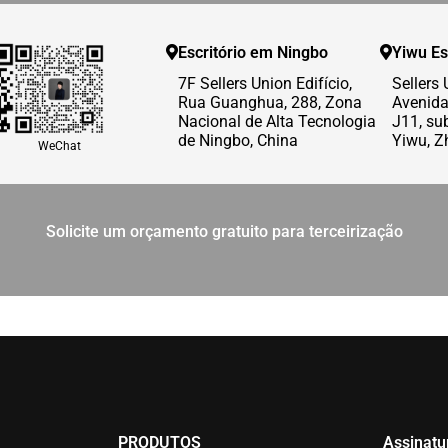
Escritório em Ningbo
Yiwu Es
7F Sellers Union Edifício,
Sellers 
Rua Guanghua, 288, Zona
Avenid
Nacional de Alta Tecnologia
J11, sub
de Ningbo, China
Yiwu, Z
WeChat
Solicite um orçamento gratuito para terceirização
PRODUTOS
Assinatu