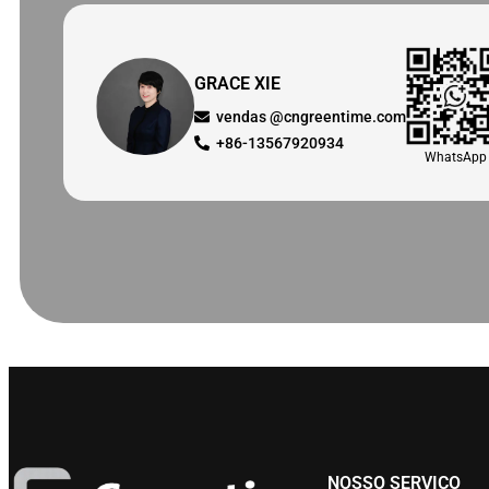
GRACE XIE
vendas @cngreentime.com
+86-13567920934
WhatsApp
NOSSO SERVIÇO