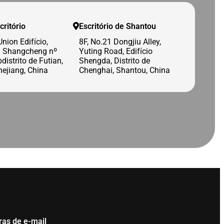
critório
Escritório de Shantou
Union Edifício,
8F, No.21 Dongjiu Alley,
a Shangcheng nº
Yuting Road, Edifício
distrito de Futian,
Shengda, Distrito de
hejiang, China
Chenghai, Shantou, China
ras de e-mail