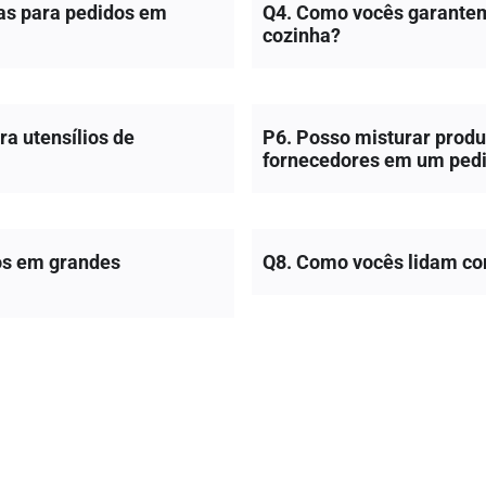
das para pedidos em
Q4. Como vocês garantem 
cozinha?
a utensílios de
P6. Posso misturar produt
fornecedores em um ped
os em grandes
Q8. Como vocês lidam com